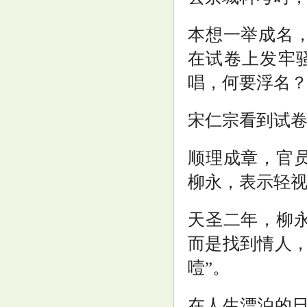
亿纬锂能与广州公交集团新能源
公司签署战略合作协议
本想一举成名
在试卷上发牢
唱，何要浮名？
宋仁宗看到试
新生宝宝出现这8个“奇奇怪怪”,
顺理成章，官
宝妈先别急, 这都属于正常现象
柳永，表示轻视
天圣二年，柳
而是找到情人，
噎”。
波兰建军纪念日的阅兵式 向
1920年战胜苏联红军的历史性胜
在人生漂泊的日