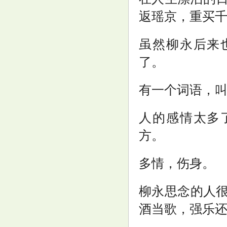
利致敬
返瑶京，重买千
虽然柳永后来
了。
安检的姨姨都被他笑迷糊了
有一个词语，
人的感情太多
方。
多情，伤身。
鹏华丰惠债券: 鹏华丰惠债券型
证券投资基金基金经理变更公告
柳永思念的人很
酒当歌，强乐还