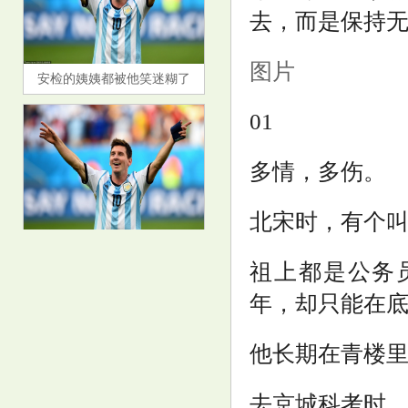
去，而是保持
安检的姨姨都被他笑迷糊了
图片
01
多情，多伤。
北宋时，有个
鹏华丰惠债券: 鹏华丰惠债券型
证券投资基金基金经理变更公告
祖上都是公务
年，却只能在
他长期在青楼
去京城科考时