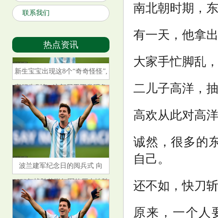
南北朝时期，
联系我们
有一天，他拿
热点资讯
大家手忙脚乱
新生宝宝出现这8个“奇奇怪怪”,
宝妈先别急, 这都属于正常现象
二儿子高洋，抽
高欢从此对高
诚然，很多的
波兰建军纪念日的阅兵式 向
自己。
1920年战胜苏联红军的历史性胜
还不如，快刀
利致敬
原来，一个人