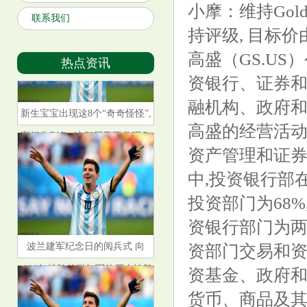
小摩：维持Goldm
联系我们
持评级, 目标价由
高盛（GS.U
热点资讯
资银行、证券和
融机构、政府
新生宝宝出现这8个“奇奇怪怪”,
高盛的经营活动
宝妈先别急, 这都属于正常现象
资产管理和证券服
中,投资银行部
投资部门为68
资银行部门为两
波兰建军纪念日的阅兵式 向
资部门交易和
1920年战胜苏联红军的历史性胜
资基金、政府和
利致敬
货币、商品及其