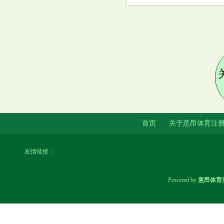
亿纬锂能与广州公交集团新能源
公司签署战略合作协议
新生宝宝出现这8个“奇奇怪怪”,
首页
关于意昂体育注
宝妈先别急, 这都属于正常现象
友情链接：
Powered by
意昂体育
波兰建军纪念日的阅兵式 向