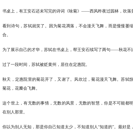
书桌上，有王安石还未写完的诗词《咏菊》——西风昨夜过园林，吹落
看到诗句，苏轼就笑了。因为菊花凋落，不会漫天飞舞，而是慢慢萎
合。
为了展示自己的才华，苏轼在书桌上，帮王安石续写了两句——秋花不
过了一段时间，苏轼被贬黄州，居住在定惠院。
秋天，定惠院里的菊花开了，又谢了。风吹过，菊花漫天飞舞。苏轼
菊花，花瓣会飞舞。
这个世上，有无数的事情，无数的风景，无数的智慧，你是不可能都
在别人那里。
你以为别人无知，那是你自己知道太少，不知道别人“知道的”。最好是