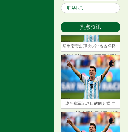
联系我们
热点资讯
新生宝宝出现这8个“奇奇怪怪”,
宝妈先别急, 这都属于正常现象
波兰建军纪念日的阅兵式 向
1920年战胜苏联红军的历史性胜
利致敬