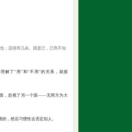
得也；适得而几矣。因是已，已而不知
，理解了“用”和“不用”的关系，就接
面，忽视了另一个面——无用方为大
用的，然后习惯性去否定别人。