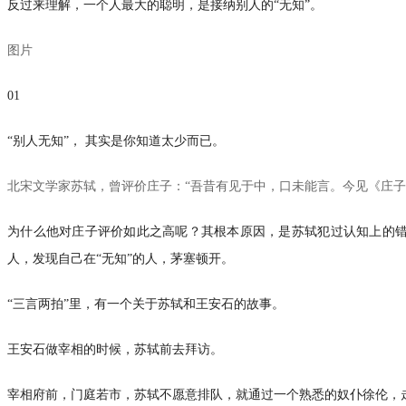
反过来理解，一个人最大的聪明，是接纳别人的“无知”。
图片
01
“别人无知”， 其实是你知道太少而已。
北宋文学家苏轼，曾评价庄子：“吾昔有见于中，口未能言。今见《庄子
为什么他对庄子评价如此之高呢？其根本原因，是苏轼犯过认知上的
人，发现自己在“无知”的人，茅塞顿开。
“三言两拍”里，有一个关于苏轼和王安石的故事。
王安石做宰相的时候，苏轼前去拜访。
宰相府前，门庭若市，苏轼不愿意排队，就通过一个熟悉的奴仆徐伦，