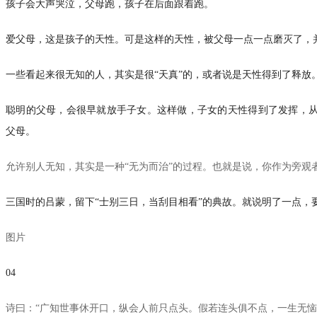
孩子会大声哭泣，父母跑，孩子在后面跟着跑。
爱父母，这是孩子的天性。可是这样的天性，被父母一点一点磨灭了，
一些看起来很无知的人，其实是很“天真”的，或者说是天性得到了释放
聪明的父母，会很早就放手子女。这样做，子女的天性得到了发挥，
父母。
允许别人无知，其实是一种“无为而治”的过程。也就是说，你作为旁观
三国时的吕蒙，留下“士别三日，当刮目相看”的典故。就说明了一点，
图片
04
诗曰：“广知世事休开口，纵会人前只点头。假若连头俱不点，一生无恼