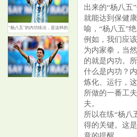
出来的“杨八五
就能达到保健
“杨八五”的内功练法，是这样的
喻，“杨八五”
（收藏起来慢慢看）
例如，我们应
为内家拳，当然
的就是内功。所
什么是内功？
A股，新变化！
炼化、运行，
所做的一番工
夫。
所以在练“杨八
得的关键。这是
意的提醒。