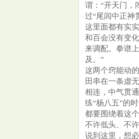
谓：“开天门，
过“尾闾中正神
这里面都有实实
和百会没有变
来调配。拳谱上
及。”
这两个窍能动
田串在一条虚无
相连，中气贯通
练“杨八五”的
都要围绕着这个
不许低头、不
说到这里，想