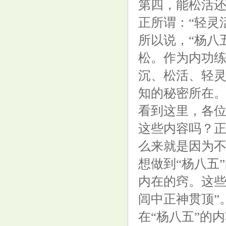
第四，能松活
正所谓：“轻灵
所以说，“杨八
合煦智远嘉悦利率债A,合煦智远
松。作为内功
嘉悦利率债C: 关于合煦智远嘉
沉、松活、轻灵
悦利率债债券型证券投资基金分
红公告
知的秘密所在
看到这里，各位
这些内容吗？正
么来就是因为
想做到“杨八五
内在的窍。这些
闾中正神贯顶”
在“杨八五”的