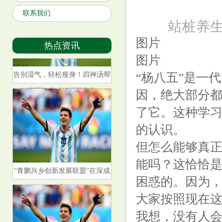
联系我们
站桩养
图片
热点资讯
图片
告别湿气，轻松瘦身！四神汤帮
“杨八五”是一
你调理脾胃减掉顽固脂肪！
因，绝大部分
了它。这种学习
的认识。
但怎么能够真
“青鹏兴乡创新发展联盟”在深成
能吗？这恰恰是
立
困惑的。因为
大家按照现在
我想，没有人