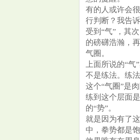
合煦智远嘉悦利率债A,合煦智远
有的人或许会很
嘉悦利率债C: 关于合煦智远嘉
行判断？我告诉
悦利率债债券型证券投资基金分
受到“气”，其
红公告
的磅礴浩瀚，再
气圈。
告别湿气，轻松瘦身！四神汤帮
上面所说的“气
你调理脾胃减掉顽固脂肪！
不是练法。练
这个“气圈”是
练到这个层面
的“势”。
就是因为有了这
“青鹏兴乡创新发展联盟”在深成
中，拳势都是
立