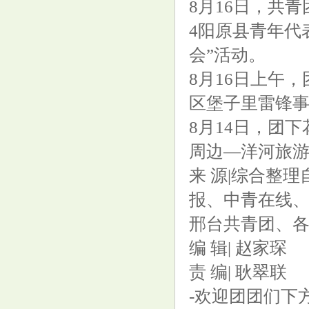
8月16日，共
4阳原县青年代
会”活动。
合煦智远嘉悦利率债A,合煦智远
8月16日上午
嘉悦利率债C: 关于合煦智远嘉
区堡子里雷锋
悦利率债债券型证券投资基金分
8月14日，团
红公告
周边—洋河旅
来 源|综合整
报、中青在线
邢台共青团、
编 辑| 赵家琛
责 编| 耿翠联
-欢迎团团们下方