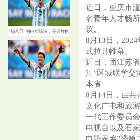
近日，重庆市潼
名青年人才畅
“杨八五”的内功练法，是这样的
议。
（收藏起来慢慢看）
8月13日，2
式拉开帷幕。
近日，团江苏省
汇”区域联学交
本省
A股，新变化！
8月14日，由
文化广电和旅
一代工作委员
电视台以及石家
巾赞家乡”暨第