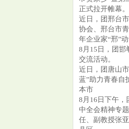
正式拉开帷幕
合煦智远嘉悦利率债A,合煦智远
嘉悦利率债C: 关于合煦智远嘉
近日，团邢台
悦利率债债券型证券投资基金分
协会、邢台市青
红公告
年企业家“邢”
8月15日，团
交流活动。
告别湿气，轻松瘦身！四神汤帮
近日，团唐山市
你调理脾胃减掉顽固脂肪！
蓝”助力青春自
本市
8月16日下午
中全会精神专
任、副教授张
“青鹏兴乡创新发展联盟”在深成
立