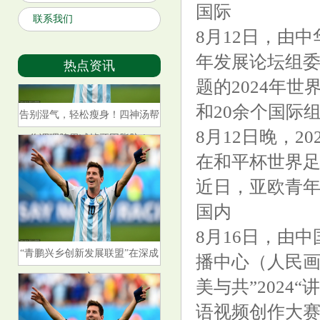
国际
联系我们
8月12日，由
年发展论坛组委
热点资讯
题的2024年
告别湿气，轻松瘦身！四神汤帮
和20余个国际
你调理脾胃减掉顽固脂肪！
8月12日晚，2
在和平杯世界
近日，亚欧青
国内
8月16日，由
“青鹏兴乡创新发展联盟”在深成
播中心（人民画
立
美与共”202
语视频创作大